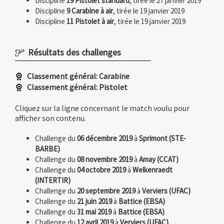
Discipline
19 Pistolet standard
, tirée le 27 janvier 2019
Discipline
9 Carabine à air
, tirée le 19 janvier 2019
Discipline
11 Pistolet à air
, tirée le 19 janvier 2019
Résultats des challenges
Classement général: Carabine
Classement général: Pistolet
Cliquez sur la ligne concernant le match voulu pour
afficher son contenu.
Challenge du
06 décembre 2019
à
Sprimont (STE-
BARBE)
Challenge du
08 novembre 2019
à
Amay (CCAT)
Challenge du
04 octobre 2019
à
Welkenraedt
(INTERTIR)
Challenge du
20 septembre 2019
à
Verviers (UFAC)
Challenge du
21 juin 2019
à
Battice (EBSA)
Challenge du
31 mai 2019
à
Battice (EBSA)
Challenge du
12 avril 2019
à
Verviers (UFAC)