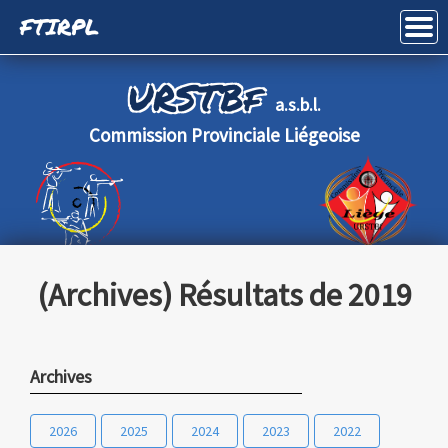
FTIRPL
Haut de page
URSTBf
a.s.b.l.
Commission Provinciale Liégeoise
(Archives) Résultats de 2019
Archives
2026
2025
2024
2023
2022