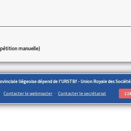
épétition manuelle)
vinciale liégeoise dépend de l’URSTBf - Union Royale des Sociétés
Contacter le webmaster
·
Contacter le secrétariat
22